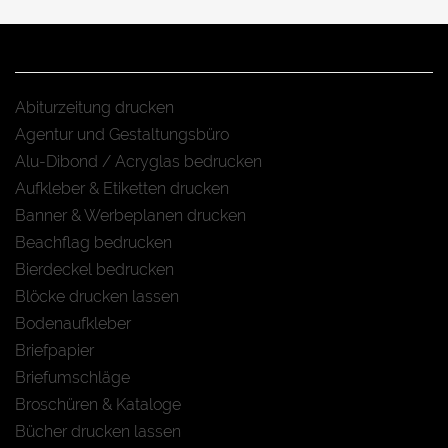
Abiturzeitung drucken
Agentur und Gestaltungsbüro
Alu-Dibond / Acryglas bedrucken
Aufkleber & Etiketten drucken
Banner & Werbeplanen drucken
Beachflag bedrucken
Bierdeckel bedrucken
Blöcke drucken lassen
Bodenaufkleber
Briefpapier
Briefumschläge
Broschüren & Kataloge
Bücher drucken lassen