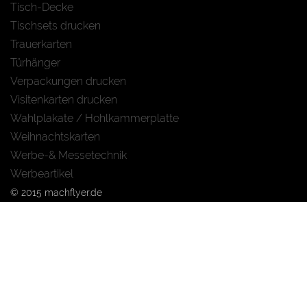
Tisch-Decke
Tischsets drucken
Trauerkarten
Türhänger
Verpackungen drucken
Visitenkarten drucken
Wahlplakate / Hohlkammerplatte
Weihnachtskarten
Werbe-& Messetechnik
Werbeartikel
© 2015 machflyer.de