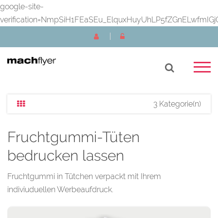
google-site-
verification=NmpSiH1FEaSEu_ElquxHuyUhLP5fZGnELwfmIGj
3 Kategorie(n)
Fruchtgummi-Tüten
bedrucken lassen
Fruchtgummi in Tütchen verpackt mit Ihrem
indiviuduellen Werbeaufdruck.