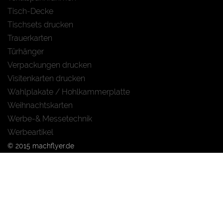
Tisch-Decke
Tischsets drucken
Trauerkarten
Türhänger
Verpackungen drucken
Visitenkarten drucken
Wahlplakate / Hohlkammerplatte
Weihnachtskarten
Werbe-& Messetechnik
Werbeartikel
© 2015 machflyer.de