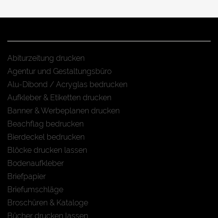
Abiturzeitung drucken
Agentur und Gestaltungsbüro
Alu-Dibond / Acryglas bedrucken
Aufkleber & Etiketten drucken
Banner & Werbeplanen drucken
Beachflag bedrucken
Bierdeckel bedrucken
Blöcke drucken lassen
Bodenaufkleber
Briefpapier
Briefumschläge
Broschüren & Kataloge
Bücher drucken lassen