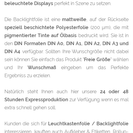
beleuchtete Displays
perfekt in Szene zu setzen.
Die Backlightfolie ist eine
mattweiße
, auf der Rückseite
speziell beschichtete Polyesterfolie
(200 µm), die mit
pigmentierter Tinte auf Ölbasis
bedruckt wird. Sie ist in
den
DIN Formaten DIN A0, DIN A1, DIN A2, DIN A3 und
DIN A4
verfügbar. Sollten Ihre Wunschgröße nicht dabei
sein können Sie einfach das Produkt "
Freie Größe
" wählen
und Ihr
Wunschmaß
eingeben um das Perfekte
Ergebniss zu erzielen.
Natürlich steht Ihnen auch hier unsere
24 oder 48
Stunden Expressproduktion
zur Verfügung wenn es mal
extra schnell gehen soll.
Kunden die sich für
Leuchtkastenfolie / Backlightfolie
interessieren, kauften auch
Aufkleber & Etiketten
,
Rollup-