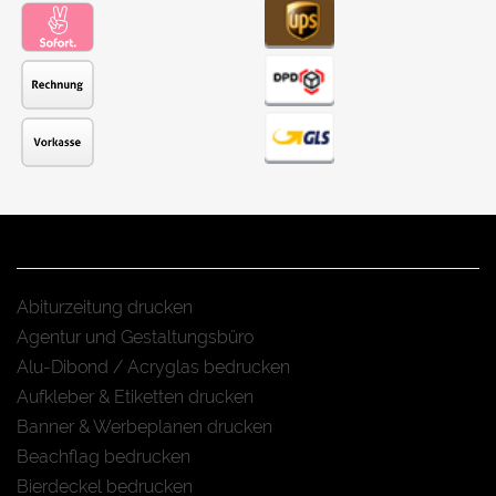
Abiturzeitung drucken
Agentur und Gestaltungsbüro
Alu-Dibond / Acryglas bedrucken
Aufkleber & Etiketten drucken
Banner & Werbeplanen drucken
Beachflag bedrucken
Bierdeckel bedrucken