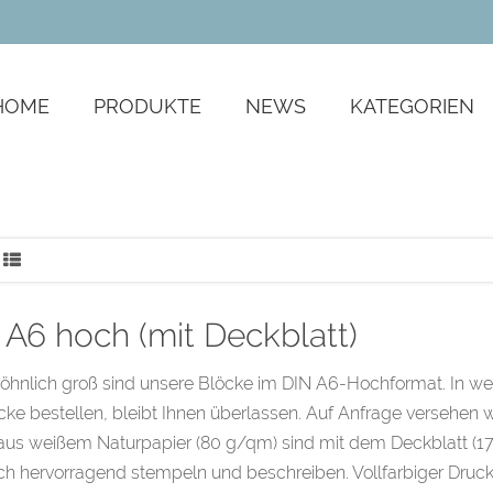
ZGnELwfmIGjQ_zA
HOME
PRODUKTE
NEWS
KATEGORIEN
 A6 hoch (mit Deckblatt)
nlich groß sind unsere Blöcke im DIN A6-Hochformat. In wel
cke bestellen, bleibt Ihnen überlassen. Auf Anfrage versehen w
aus weißem Naturpapier (80 g/qm) sind mit dem Deckblatt (1
ich hervorragend stempeln und beschreiben. Vollfarbiger Druck i