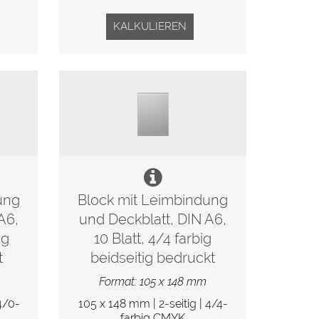
KALKULIEREN
ung
Block mit Leimbindung
A6,
und Deckblatt, DIN A6,
ig
10 Blatt, 4/4 farbig
t
beidseitig bedruckt
Format: 105 x 148 mm
4/0-
105 x 148 mm | 2-seitig | 4/4-
farbig CMYK