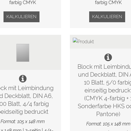
farbig CMYK
farbig CMYK
KALKULIEREN
KALKULIEREN
Block mit Leimbind
und Deckblatt, DIN 
10 Blatt, 5/0 farbi
ock mit Leimbindung
einseitig bedruck
d Deckblatt, DIN A6,
(CMYK 4-farbig + 
00 Blatt, 4/4 farbig
Sonderfarbe HKS o
eidseitig bedruckt
Pantone)
Format: 105 x 148 mm
Format: 105 x 148 mm
 x 148 mm | 2-seitig | 4/4-