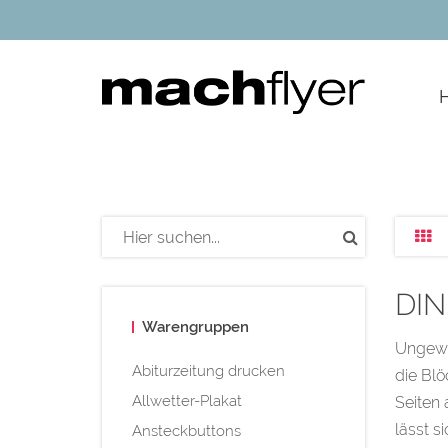
google-site-verification=NmpSiH1FEaSEu_ElquxHuyUhLP5f
DIN
Warengruppen
Ungewöh
Abiturzeitung drucken
die Blö
Allwetter-Plakat
Seiten 
lässt s
Ansteckbuttons