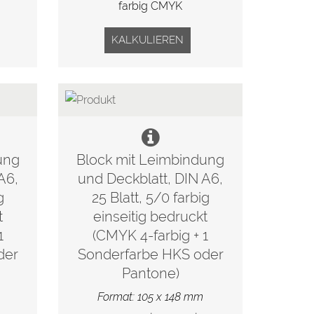
farbig CMYK
KALKULIEREN
ung
Block mit Leimbindung
A6,
und Deckblatt, DIN A6,
g
25 Blatt, 5/0 farbig
t
einseitig bedruckt
1
(CMYK 4-farbig + 1
der
Sonderfarbe HKS oder
Pantone)
Format: 105 x 148 mm