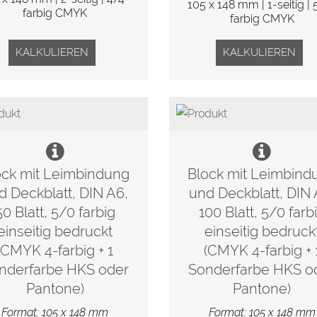
105 x 148 mm | 1-seitig | 
farbig CMYK
farbig CMYK
KALKULIEREN
KALKULIEREN
ock mit Leimbindung
Block mit Leimbind
d Deckblatt, DIN A6,
und Deckblatt, DIN 
50 Blatt, 5/0 farbig
100 Blatt, 5/0 farb
einseitig bedruckt
einseitig bedruck
(CMYK 4-farbig + 1
(CMYK 4-farbig + 
nderfarbe HKS oder
Sonderfarbe HKS o
Pantone)
Pantone)
Format: 105 x 148 mm
Format: 105 x 148 mm