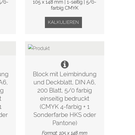
5/0-
105 x 148 mm | 1-seitig | 5/0-
farbig CMYK
KALKULIEREN
ung
Block mit Leimbindung
A6,
und Deckblatt, DIN A6,
ig
200 Blatt, 5/0 farbig
t
einseitig bedruckt
1
(CMYK 4-farbig + 1
der
Sonderfarbe HKS oder
Pantone)
Format: 105 x 148 mm