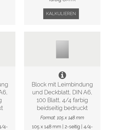
KALKULIEREN
ung
Block mit Leimbindung
A6,
und Deckblatt, DIN A6,
g
100 Blatt, 4/4 farbig
kt
beidseitig bedruckt
Format: 105 x 148 mm
4/4-
105 x 148 mm | 2-seitig | 4/4-