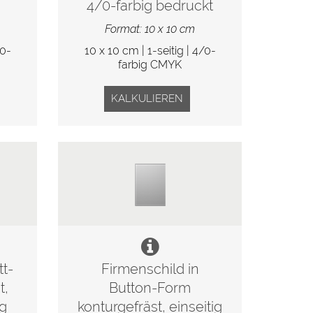
4/0-farbig bedruckt
Format: 10 x 10 cm
/0-
10 x 10 cm | 1-seitig | 4/0-
farbig CMYK
KALKULIEREN
tt-
Firmenschild in
t,
Button-Form
ig
konturgefräst, einseitig