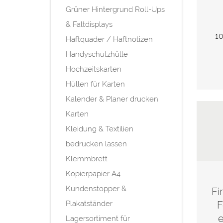
Grüner Hintergrund Roll-Ups
& Faltdisplays
10
Haftquader / Haftnotizen
Handyschutzhülle
Hochzeitskarten
Hüllen für Karten
Kalender & Planer drucken
Karten
Kleidung & Textilien
bedrucken lassen
Klemmbrett
Kopierpapier A4
Kundenstopper &
Fi
Plakatständer
F
e
Lagersortiment für