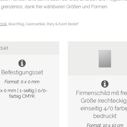
u
grenzenlos
, dank frei wählbaren Größen und Formen.
hnik
,
Beachflag
,
Gastroartikel
,
Party & Event Bedarf
Befestigungsset
Format: 0 x 0 mm
 x 0 mm | 1-seitig | 0/0-
Firmenschild mit fre
farbig CMYK
Größe (rechteckig)
einseitig 4/0 farbi
bedruckt
Format: 10 x 10 cm