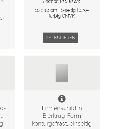
Format: 10 x 10 cm
10 x 10 cm | 1-seitig | 4/0-
farbig CMYK
/0-
KALKULIEREN
to-
Firmenschild in
t,
Bierkrug-Form
ig
konturgefräst, einseitig