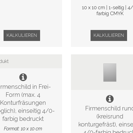
10 x 10 cm | 1-seitig | 4
farbig CMYK
KALKULIEREN
KALKULIEREN
irmenschild in Frei-
Form (max. 4
Konturfräsungen
Firmenschild run
lich), einseitig 4/0-
(kreisrund
farbig bedruckt
konturgefräst), einse
Format: 10 x 10 cm
4/0-farbig bedruc