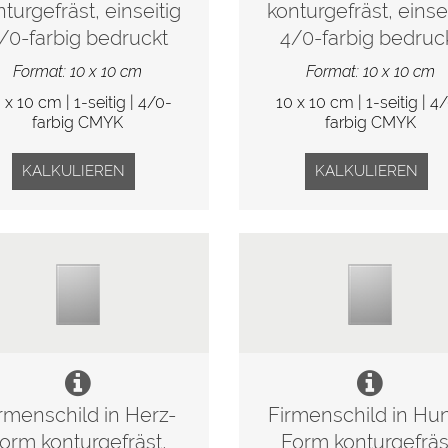
nturgefräst, einseitig
konturgefräst, einsei
/0-farbig bedruckt
4/0-farbig bedruc
Format: 10 x 10 cm
Format: 10 x 10 cm
 x 10 cm | 1-seitig | 4/0-
10 x 10 cm | 1-seitig | 4
farbig CMYK
farbig CMYK
KALKULIEREN
KALKULIEREN
rmenschild in Herz-
Firmenschild in Hu
orm konturgefräst,
Form konturgefräs