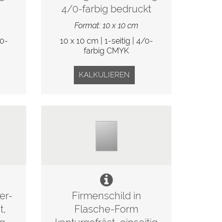
4/0-farbig bedruckt
Format: 10 x 10 cm
/0-
10 x 10 cm | 1-seitig | 4/0-
farbig CMYK
KALKULIEREN
er-
Firmenschild in
t,
Flasche-Form