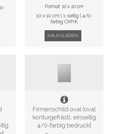
Format: 10 x 10 cm
/0-
10 x 10 cm | 1-seitig | 4/0-
farbig CMYK
KALKULIEREN
d
Firmenschild oval (oval
konturgefräst), einseitig
itig
4/0-farbig bedruckt
kt