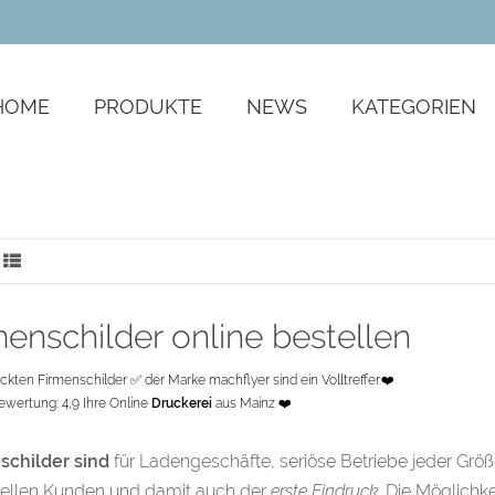
ZGnELwfmIGjQ_zA
HOME
PRODUKTE
NEWS
KATEGORIEN
menschilder online bestellen
ckten Firmenschilder ✅ der Marke machflyer sind ein Volltreffer.❤️
wertung: 4,9 Ihre Online
Druckerei
aus Mainz
❤️
schilder sind
für Ladengeschäfte, seriöse Betriebe jeder Größ
iellen Kunden und damit auch der
erste Eindruck
. Die Möglichke