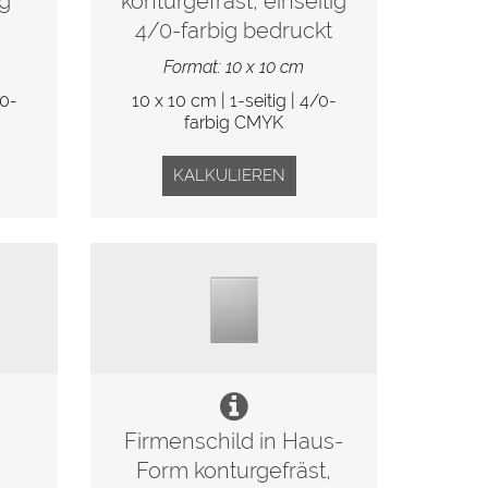
ig
konturgefräst, einseitig
4/0-farbig bedruckt
Format: 10 x 10 cm
/0-
10 x 10 cm | 1-seitig | 4/0-
farbig CMYK
KALKULIEREN
Firmenschild in Haus-
Form konturgefräst,