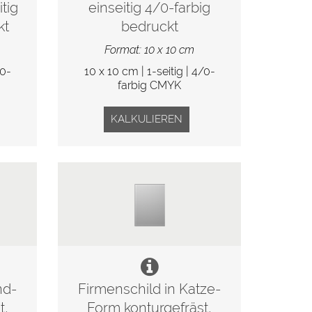
tig
einseitig 4/0-farbig
kt
bedruckt
Format: 10 x 10 cm
/0-
10 x 10 cm | 1-seitig | 4/0-
farbig CMYK
KALKULIEREN
nd-
Firmenschild in Katze-
t,
Form konturgefräst,