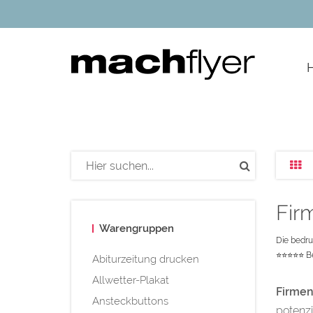
google-site-verification=NmpSiH1FEaSEu_ElquxHuyUhLP5f
Fir
Warengruppen
Die bedru
⭐⭐⭐⭐⭐
Be
Abiturzeitung drucken
Allwetter-Plakat
Firmen
Ansteckbuttons
potenz