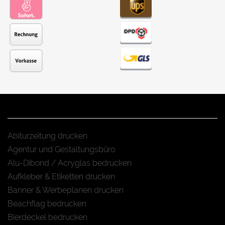
Abiturzeitung drucken
Agentur und Gestaltungsbüro
Alu-Dibond / Acryglas bedrucken
Aufkleber & Etiketten drucken
Banner & Werbeplanen drucken
Beachflag bedrucken
Bierdeckel bedrucken