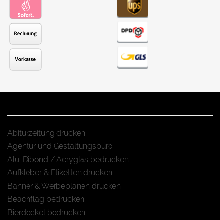
Abiturzeitung drucken
Agentur und Gestaltungsbüro
Alu-Dibond / Acryglas bedrucken
Aufkleber & Etiketten drucken
Banner & Werbeplanen drucken
Beachflag bedrucken
Bierdeckel bedrucken